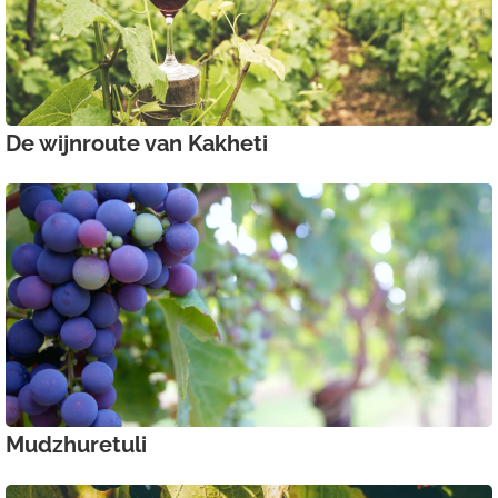
De wijnroute van Kakheti
Mudzhuretuli