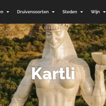
en
Druivensoorten
Steden
Wijn
Kartli