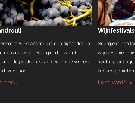
androuli
Wijnfestivals
ensoort Aleksandrouli is een bijzonder en
Georgië is een la
ig druivenras uit Georgië, dat wordt
wijngeschiedenis 
t voor de productie van beroemde wijnen
aantal prachtige
and. Van rood
kunnen genieten
erder »
Lees verder »