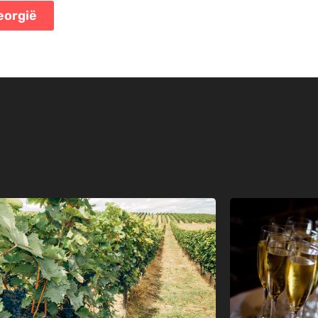
eorgië