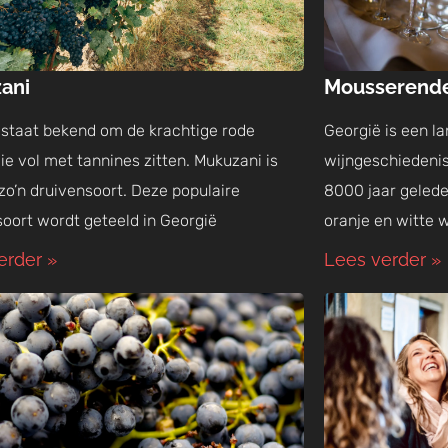
ani
Mousserende
 staat bekend om de krachtige rode
Georgië is een la
ie vol met tannines zitten. Mukuzani is
wijngeschiedenis
zo’n druivensoort. Deze populaire
8000 jaar gelede
soort wordt geteeld in Georgië
oranje en witte w
erder »
Lees verder »