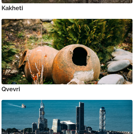
Kakheti
Qvevri