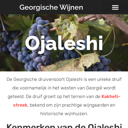
Georgische Wijnen
Ojaleshi
De Georgische druivensoort Ojaleshi is een unieke druif
die voornamelijk in het westen van Georgië wordt
geteeld. De druif groeit op het terrein van de
Kakheti-
streek
, bekend om zijn prachtige wijngaarden en
historische wijnhuizen.
Kenmerken van de Ojaleshi